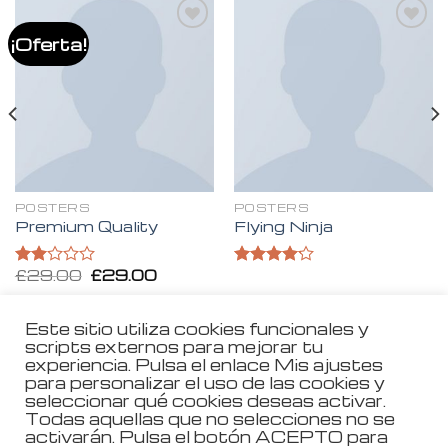
¡Oferta!
Añadir
Añadir
a la
a la
lista de
lista de
deseos
deseos
POSTERS
POSTERS
Premium Quality
Flying Ninja
£
29.00
£
29.00
Valorado
Valorado
en
en
4.17
2.00
de 5
de 5
Este sitio utiliza cookies funcionales y
scripts externos para mejorar tu
experiencia. Pulsa el enlace Mis ajustes
Aviso Legal
para personalizar el uso de las cookies y
seleccionar qué cookies deseas activar.
Política de Privacidad
Todas aquellas que no selecciones no se
activarán. Pulsa el botón ACEPTO para
Política de Cookies