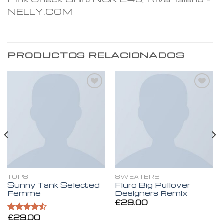
NELLY.COM
PRODUCTOS RELACIONADOS
Añadir
Añadir
a la
a la
lista de
lista de
deseos
deseos
TOPS
SWEATERS
Sunny Tank Selected
Fluro Big Pullover
Femme
Designers Remix
£
29.00
£
29.00
Valorado