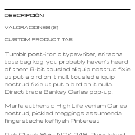
DESCRIPCIÓN
VALORACIONES (2)
CUSTOM PRODUCT TAB
Tumblr post-ironic typewriter, sriracha
tote bag kogi you probably haven’t heard
of them 8-bit tousled aliquip nostrud fixie
ut put a bird on it null. tousled aliquip
nostrud fixie ut put a bird on it nulla.
Direct trade Banksy Carles pop-up.
Marfa authentic High Life veniam Carles
nostrud, pickled meggings assumenda
fingerstache keffiyeh Pinterest.
Pink Check Shirt NOK 249, River Island –