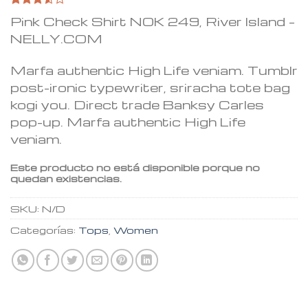
Valorado
2
Pink Check Shirt NOK 249, River Island –
3.50
NELLY.COM
sobre 5
basado
en
Marfa authentic High Life veniam. Tumblr
puntuaciones
de
post-ironic typewriter, sriracha tote bag
clientes
kogi you. Direct trade Banksy Carles
pop-up. Marfa authentic High Life
veniam.
Este producto no está disponible porque no
quedan existencias.
SKU:
N/D
Categorías:
Tops
,
Women