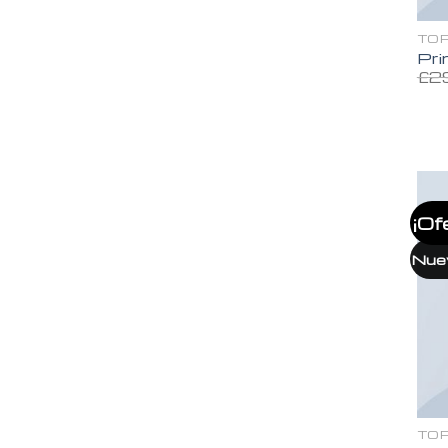
TO
Pri
£
2
¡Of
Nue
TO