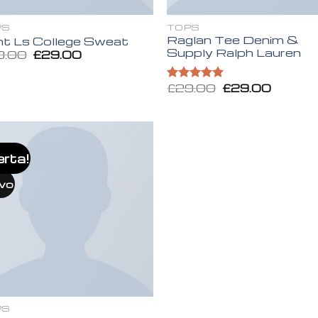
PS
TOPS
Raglan Tee Denim &
nt Ls College Sweat
Supply Ralph Lauren
9.00
£
29.00
£
29.00
£
29.00
Valorado en
5.00
de 5
erta!
Añadir
a la
lista de
vo
deseos
PS