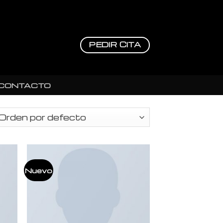
PEDIR CITA
CONTACTO
Nuevo
ir
Añadir
a
a la
 de
lista de
eos
deseos