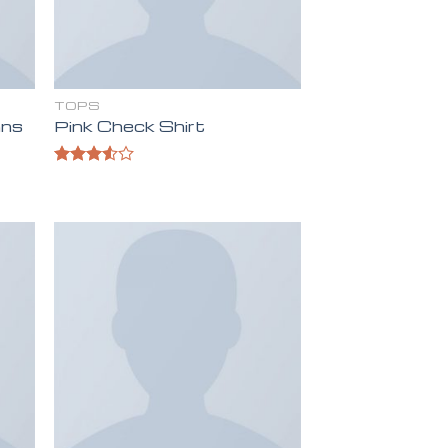
TOPS
ans
Pink Check Shirt
Valorado
en
3.50
de 5
ir
Añadir
a
a la
 de
lista de
eos
deseos