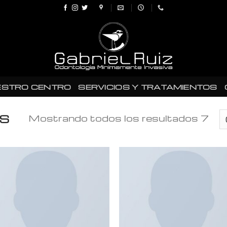
ESTRO CENTRO
SERVICIOS Y TRATAMIENTOS
Mostrando todos los resultados 7
S
Añadir
Añad
a la
a l
lista de
lista
deseos
des