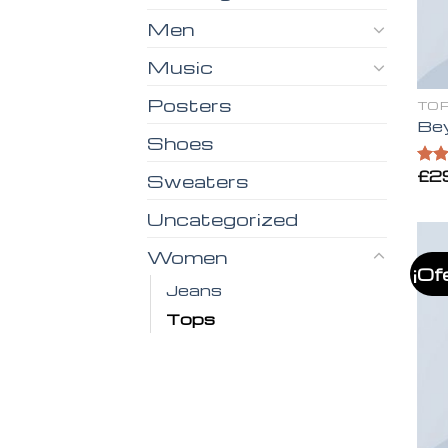
Men
Music
Posters
TO
Be
Shoes
£
2
Valo
Sweaters
en
3
de 5
Uncategorized
Women
¡Of
Jeans
Tops