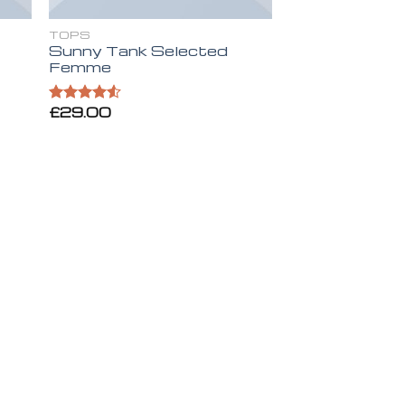
TOPS
Sunny Tank Selected
Femme
£
29.00
Valorado
en
4.50
de 5