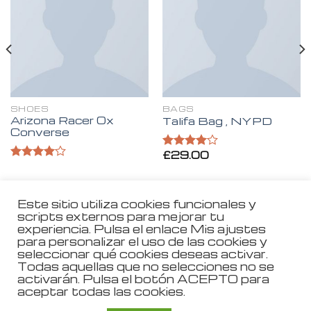
a la
a la
lista de
lista de
deseos
deseos
SHOES
BAGS
Arizona Racer Ox
Talifa Bag , NYPD
Converse
£
29.00
Valorado
en
4.00
Valorado
de 5
en
4.00
de 5
Este sitio utiliza cookies funcionales y
scripts externos para mejorar tu
experiencia. Pulsa el enlace Mis ajustes
Aviso Legal
para personalizar el uso de las cookies y
seleccionar qué cookies deseas activar.
Política de Privacidad
Todas aquellas que no selecciones no se
activarán. Pulsa el botón ACEPTO para
Política de Cookies
aceptar todas las cookies.