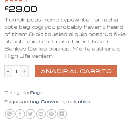
29.00
Valorado
2
£
4.00
sobre 5
Tumblr post-ironic typewriter, sriracha
basado
en
tote bag kogi you probably haven’t heard
puntuaciones
of them 8-bit tousled aliquip nostrud fixie
de
clientes
ut put a bird on it nulla. Direct trade
Banksy Carles pop-up. Marfa authentic
High Life veniam.
Small Fortune Bag Converse cantidad
AÑADIR AL CARRITO
Categoría:
Bags
Etiquetas:
bag
,
Converse
,
rock chick