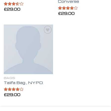
Converse
£
29.00
Valorado
£
29.00
en
3.50
Valorado
de 5
en
4.00
de 5
Añadir
a la
lista de
deseos
BAGS
Talifa Bag , NYPD
£
29.00
Valorado
en
4.00
de 5