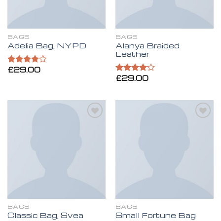
BAGS
BAGS
Alanya Braided
Adelia Bag, NYPD
Leather
£
29.00
Valorado
£
29.00
en
4.00
Valorado
de 5
en
4.00
de 5
Añadir
Añadir
a la
a la
lista de
lista de
deseos
deseos
BAGS
BAGS
Small Fortune Bag
Classic Bag, Svea