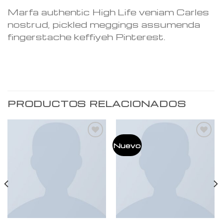
Marfa authentic High Life veniam Carles
nostrud, pickled meggings assumenda
fingerstache keffiyeh Pinterest.
PRODUCTOS RELACIONADOS
Añadir
Añadir
Nuevo
a la
a la
lista de
lista de
deseos
deseos