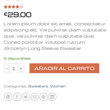
29.00
Valorado
3
£
4.00
sobre 5
Lorem ipsum dolor sit amet, consectetur
basado
en
adipiscing elit. Vel pulvinar diam vulputate
puntuaciones
quis ,vel pulvinar diam vulputate quis.
de
clientes
Donec porttitor volutpat rutrum
.Brooklyn Long Sleeve Sweater.
5 disponibles
Brooklyn Long Sleeve Sweater cantidad
AÑADIR AL CARRITO
Categorías:
Sweaters
,
Women