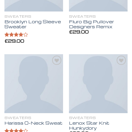
SWEATERS
SWEATERS
Brooklyn Long Sleeve
Fluro Big Pullover
Sweater
Designers Remix
£
29.00
£
29.00
Valorado
en
4.00
de 5
Añadir
Añadir
a la
a la
lista de
lista de
deseos
deseos
SWEATERS
SWEATERS
Lenox Star Knit
Harissa O-Neck Sweat
Hunkydory