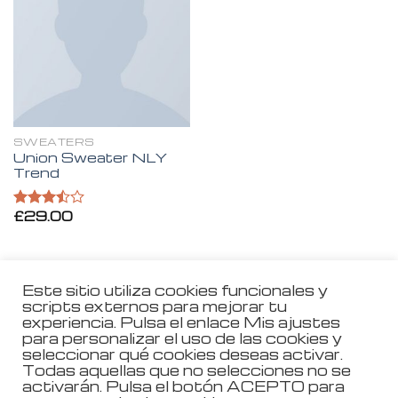
a la
lista de
deseos
SWEATERS
Union Sweater NLY
Trend
£
29.00
Valorado
en
3.50
de 5
Este sitio utiliza cookies funcionales y
scripts externos para mejorar tu
experiencia. Pulsa el enlace Mis ajustes
Aviso Legal
para personalizar el uso de las cookies y
seleccionar qué cookies deseas activar.
Política de Privacidad
Todas aquellas que no selecciones no se
activarán. Pulsa el botón ACEPTO para
Política de Cookies