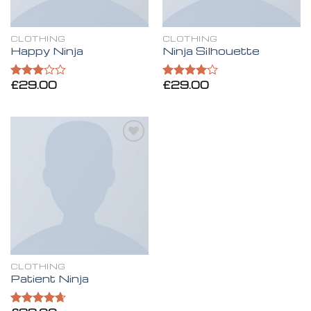
CLOTHING
CLOTHING
Happy Ninja
Ninja Silhouette
£
29.00
£
29.00
Valorado
Valorado
en
en
4.00
3.00
de 5
de 5
Añadir
a la
lista de
deseos
CLOTHING
Patient Ninja