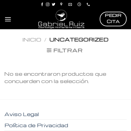
Skip
to
PEDIR
content
CITA
INICIO
/
UNCATEGORIZED
FILTRAR
No se encontraron productos que
concuerden con la selección.
Aviso Legal
Política de Privacidad