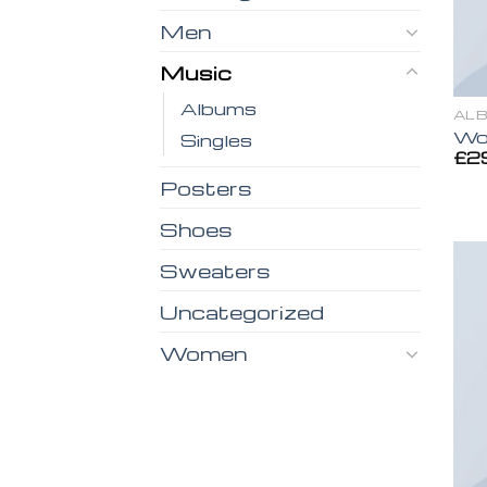
Men
Music
Albums
AL
Wo
Singles
£
2
Posters
Shoes
Sweaters
Uncategorized
Women