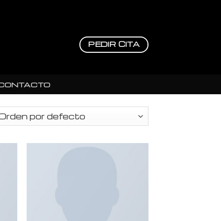
PEDIR CITA
CONTACTO
ir
Añadir
a
a la
 de
lista de
eos
deseos