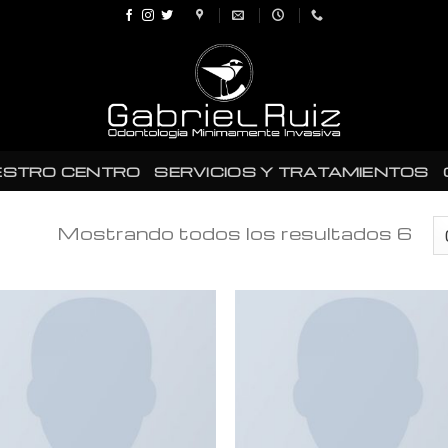
ESTRO CENTRO
SERVICIOS Y TRATAMIENTOS
Mostrando todos los resultados 6
Añadir
Añad
a la
a l
lista de
lista
deseos
des