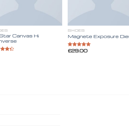
OES
SHOES
 Star Canvas Hi
Magnete Exposure Die
nverse
£
29.00
Valorado en
5.00
de 5
rado
.33