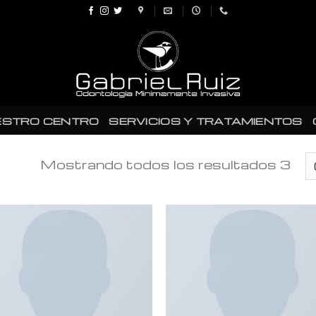
ESTRO CENTRO
SERVICIOS Y TRATAMIENTOS
Mostrando todos los resultados 3
Añadir
Añad
a la
a l
lista de
lista
deseos
des