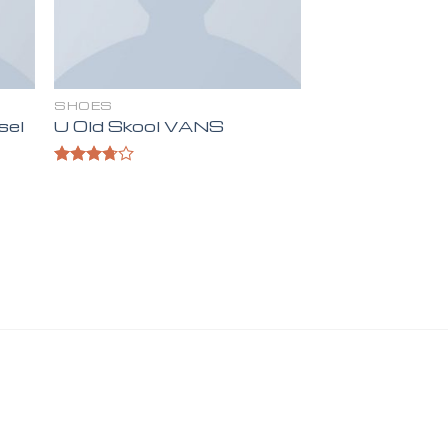
SHOES
sel
U Old Skool VANS
Valorado
en
3.67
de 5