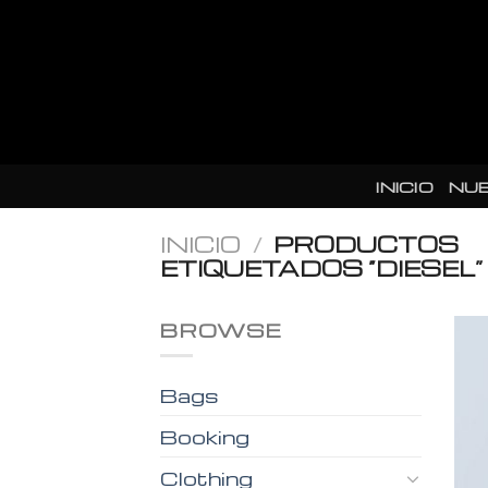
Skip
to
content
INICIO
NU
INICIO
/
PRODUCTOS
ETIQUETADOS “DIESEL”
BROWSE
Bags
Booking
Clothing