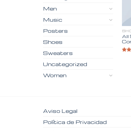
Men
Music
Posters
SH
All
Co
Shoes
Sweaters
Valo
en
4
Uncategorized
de 5
Women
Aviso Legal
Política de Privacidad