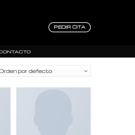
PEDIR CITA
CONTACTO
ir
Añadir
a
a la
 de
lista de
eos
deseos