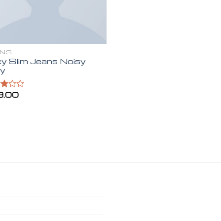
ANS
y Slim Jeans Noisy
y
9.00
rado