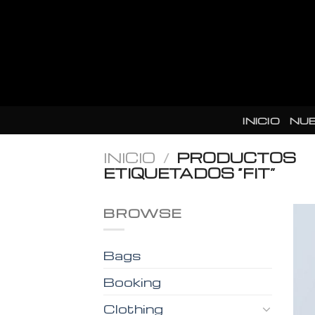
Skip
to
content
INICIO
NU
INICIO
/
PRODUCTOS
ETIQUETADOS “FIT”
BROWSE
Bags
Booking
Clothing