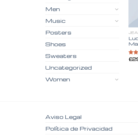
Men
Music
Posters
JE
Luc
Ma
Shoes
Sweaters
£
2
Valo
en
Uncategorized
3.00
de 5
Women
Aviso Legal
Política de Privacidad