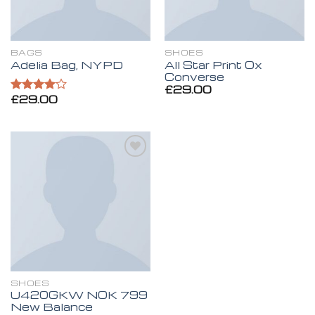
BAGS
SHOES
All Star Print Ox
Adelia Bag, NYPD
Converse
£
29.00
£
29.00
Valorado
en
4.00
de 5
Añadir
a la
lista de
deseos
SHOES
U420GKW NOK 799
New Balance