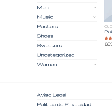
Men
Music
Posters
CL
Pat
Shoes
£
2
Valo
Sweaters
en
4
5
Uncategorized
Women
Aviso Legal
Política de Privacidad