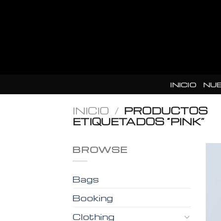
Skip
to
content
INICIO
NU
INICIO
/
PRODUCTOS
ETIQUETADOS “PINK”
BROWSE
Bags
Booking
Clothing