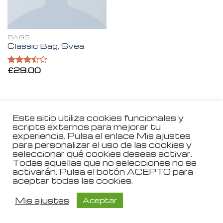
BAGS
Classic Bag, Svea
£
29.00
Valorado
en
3.50
de 5
Este sitio utiliza cookies funcionales y
scripts externos para mejorar tu
Aviso Legal
experiencia. Pulsa el enlace Mis ajustes
para personalizar el uso de las cookies y
Política de Privacidad
seleccionar qué cookies deseas activar.
Todas aquellas que no selecciones no se
Política de Cookies
activarán. Pulsa el botón ACEPTO para
aceptar todas las cookies.
Mis ajustes
Aceptar
Copyright 2026 ©