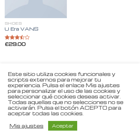
SHOES
U Era VANS
£
29.00
Valorado
en
3.50
de 5
Este sitio utiliza cookies funcionales y
scripts externos para mejorar tu
Aviso Legal
experiencia. Pulsa el enlace Mis ajustes
para personalizar el uso de las cookies y
Política de Privacidad
seleccionar qué cookies deseas activar.
Todas aquellas que no selecciones no se
Política de Cookies
activarán. Pulsa el botón ACEPTO para
aceptar todas las cookies.
Mis ajustes
Aceptar
Copyright 2026 ©